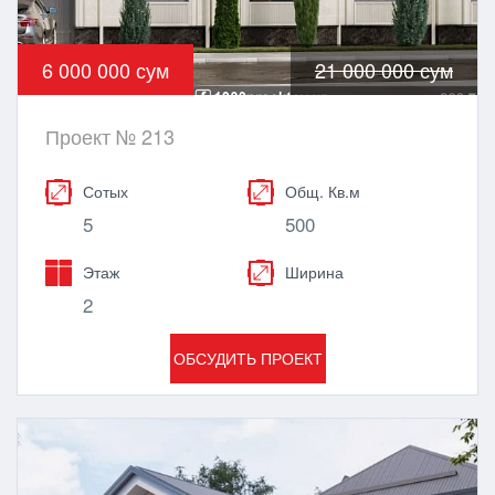
6 000 000 сум
21 000 000 сум
Проект № 213
Сотых
Общ. Кв.м
5
500
Этаж
Ширина
2
ОБСУДИТЬ ПРОЕКТ