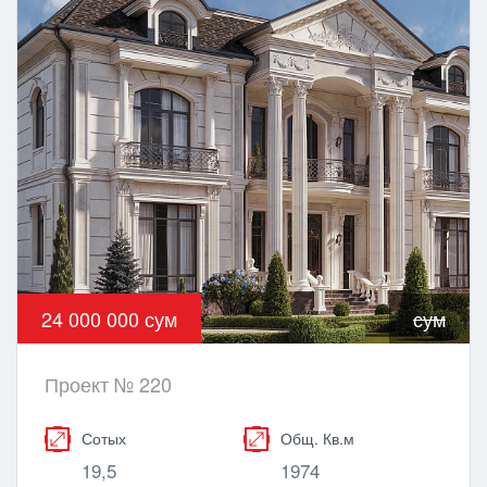
24 000 000 сум
сум
Проект № 220
Сотых
Общ. Кв.м
19,5
1974