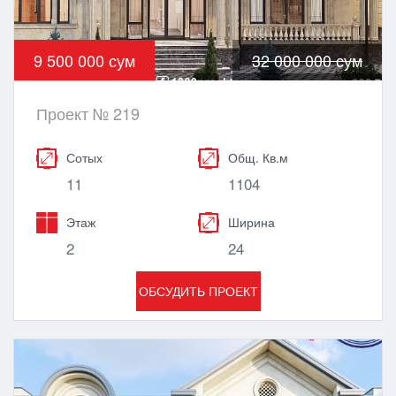
9 500 000 сум
32 000 000 сум
Проект № 219
Сотых
Общ. Кв.м
11
1104
Этаж
Ширина
2
24
ОБСУДИТЬ ПРОЕКТ