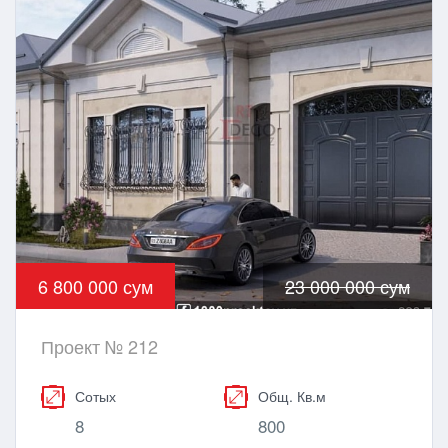
6 800 000 сум
23 000 000 сум
Проект № 212
Сотых
Общ. Кв.м
8
800