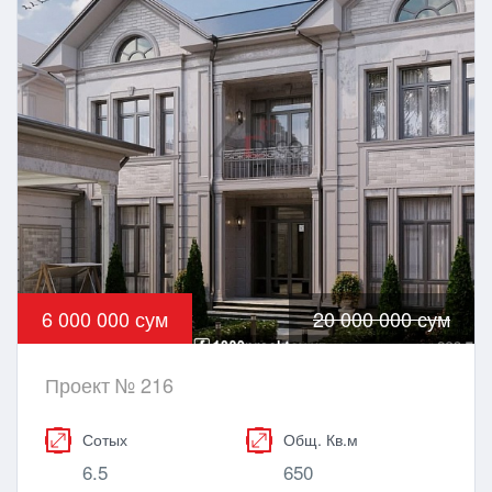
6 000 000 сум
20 000 000 сум
Проект № 216
Сотых
Общ. Кв.м
6.5
650