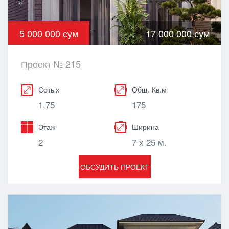
5 000 000 сум
17 000 000 сум
Проект № 215
Сотых
Общ. Кв.м
1,75
175
Этаж
Ширина
2
7 х 25 м.
ОБСУДИТЬ ПРОЕКТ