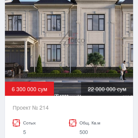
6 300 000 сум
22 000 000 сум
Проект № 214
Сотых
Общ. Кв.м
5
500