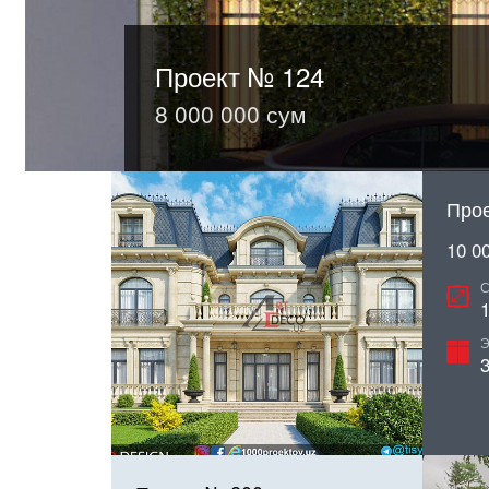
Проект № 116
Проект № 124
Проект № 200
10 000 000 сум
8 000 000 сум
9 300 000 сум
Прое
10 0
С
1
Э