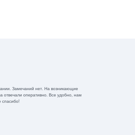
С. Юлд
пании. Замечаний нет. На возникающие
Дом мечты с
ва отвечали оперативно. Все удобно, нам
справилась 
 спасибо!
Заказчику и 
рекомендова