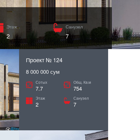
Этаж
Этаж
Этаж
Санузел
Санузел
Санузел
3
2
2
8
7
Проект № 124
8 000 000 сум
Сотых
Общ. Кв.м
7.7
754
Этаж
Санузел
2
7