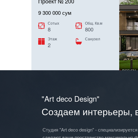
Проект № 200
9 300 000 сум
Сотых
Общ. Кв.м
8
800
Этаж
Санузел
2
"Art deco Design"
Создаем интерьеры, в
Студия "Art deco design" - специализирует
сделают ваше пространство максимально ф