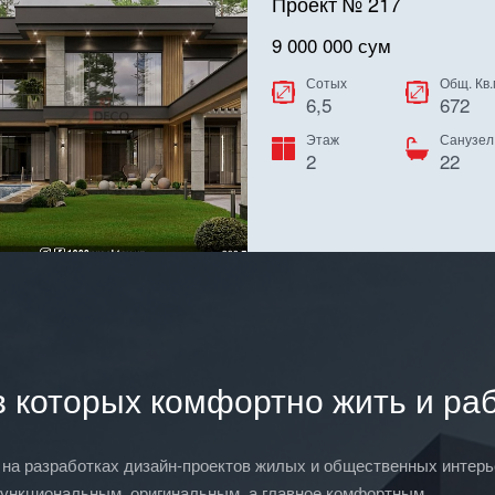
Проект № 217
9 000 000 сум
Сотых
Общ. Кв.
6,5
672
Этаж
Санузел
2
22
 которых комфортно жить и раб
ся на разработках дизайн-проектов жилых и общественных интер
ункциональным, оригинальным, а главное комфортным.