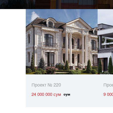
Проект № 220
Про
24 000 000 сум
9 00
сум