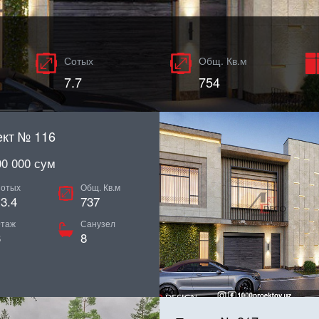
Сотых
Сотых
Сотых
Общ. Кв.м
Общ. Кв.м
Общ. Кв.м
13.4
7.7
8
737
754
800
кт № 116
00 000 сум
отых
Общ. Кв.м
3.4
737
таж
Санузел
3
8