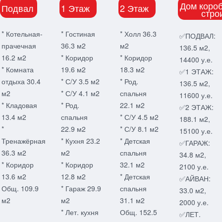
Дом короб
Подвал
1 Этаж
2 Этаж
стро
* Котельная-
* Гостиная
* Холл 36.3
✅ПОДВАЛ:
прачечная
36.3 м2
м2
136.5 м2,
16.2 м2
* Коридор
* Коридор
14400 у.е.
* Комната
19.6 м2
18.3 м2
✅1 ЭТАЖ:
отдыха 30.4
* С/У 3.5 м2
* Род.
136.5 м2,
м2
* С/У 4.1 м2
спальня
11600 у.е.
* Кладовая
* Род.
22.1 м2
✅2 ЭТАЖ:
13.4 м2
спальня
* С/У 4.5 м2
188.1 м2,
*
22.9 м2
* С/У 8.1 м2
15100 у.е.
Тренажёрная
* Кухня 23.2
* Детская
✅ГАРАЖ:
36.3 м2
м2
спальня
34.8 м2,
* Коридор
* Коридор
32.1 м2
2100 у.е.
13.6 м2
12.8 м2
* Детская
✅АЙВАН:
Общ. 109.9
* Гараж 29.9
спальня
33.0 м2,
м2
м2
31.1 м2
2000 у.е.
* Лет. кухня
Общ. 152.5
✅ЛЕТ.