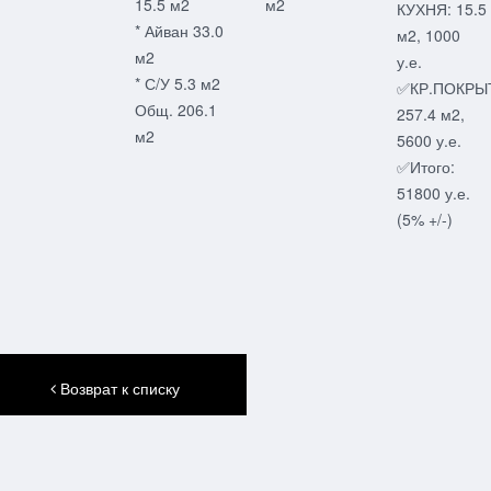
15.5 м2
м2
КУХНЯ: 15.5
* Айван 33.0
м2, 1000
м2
у.е.
* С/У 5.3 м2
✅КР.ПОКРЫ
Общ. 206.1
257.4 м2,
м2
5600 у.е.
✅Итого:
51800 у.е.
(5% +/-)
Возврат к списку