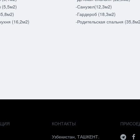
 (5,5м2)
-Санузел(12,3м2)
35,8м2)
-Гардероб (18,3м2)
кухня (16,2м2)
-Родительская спальня (35,8м2
АЦИЯ
КОНТАКТЫ
ПРИСОЕ
я
Узбекистан, ТАШКЕНТ.