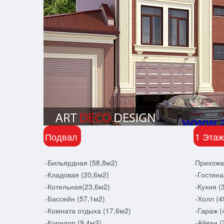
Подвал
1 Этаж
-Бильярдная (58,8м2)
Прихожа
-Кладовая (20,6м2)
-Гостина
-Котельная(23,6м2)
-Кухня (
-Бассейн (57,1м2)
-Холл (4
-Комната отдыха (17,6м2)
-Гараж (
-Коридор (9,4м2)
-Айван (