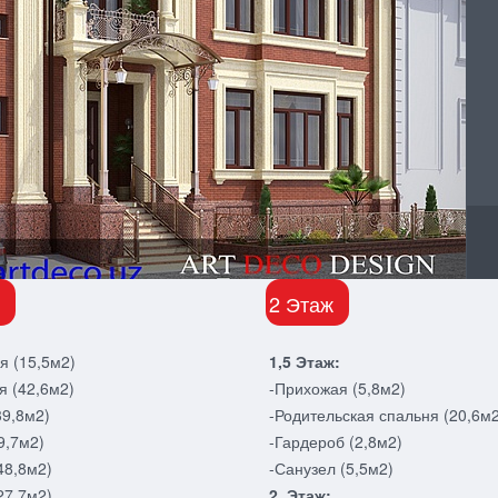
2 Этаж
я (15,5м2)
1,5 Этаж:
я (42,6м2)
-Прихожая (5,8м2)
39,8м2)
-Родительская спальня (20,6м2
9,7м2)
-Гардероб (2,8м2)
48,8м2)
-Санузел (5,5м2)
27,7м2)
2 Этаж: