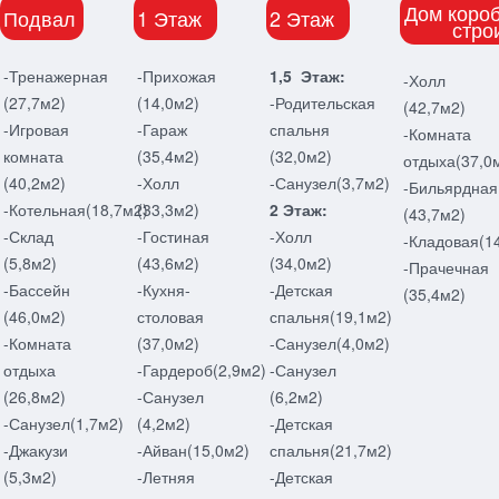
Дом короб
Подвал
1 Этаж
2 Этаж
стро
-Тренажерная
-Прихожая
1,5 Этаж:
-Холл
(27,7м2)
(14,0м2)
-Родительская
(42,7м2)
-Игровая
-Гараж
спальня
-Комната
комната
(35,4м2)
(32,0м2)
отдыха(37,0
(40,2м2)
-Холл
-Санузел(3,7м2)
-Бильярдная
-Котельная(18,7м2)
(33,3м2)
2 Этаж:
(43,7м2)
-Склад
-Гостиная
-Холл
-Кладовая(1
(5,8м2)
(43,6м2)
(34,0м2)
-Прачечная
-Бассейн
-Кухня-
-Детская
(35,4м2)
(46,0м2)
столовая
спальня(19,1м2)
-Комната
(37,0м2)
-Санузел(4,0м2)
отдыха
-Гардероб(2,9м2)
-Санузел
(26,8м2)
-Санузел
(6,2м2)
-Санузел(1,7м2)
(4,2м2)
-Детская
-Джакузи
-Айван(15,0м2)
спальня(21,7м2)
(5,3м2)
-Летняя
-Детская