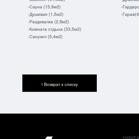
-Сауна (15,9м2)
-Гардеро
-Душевая (1,5м2)
-Гараж(4
-Раздевалка (2,8м2)
-Комната отдыха (33,5м2)
-Санузел (5,4м2)
Возврат к списку
НАВИГ