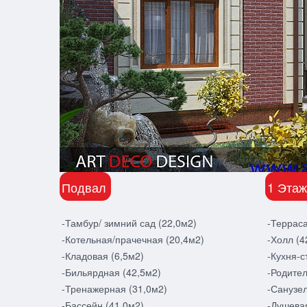
Подвал
1 Этаж
-Тамбур/ зимний сад (22,0м2)
-Терраса
-Котельная/прачечная (20,4м2)
-Холл (4
-Кладовая (6,5м2)
-Кухня-с
-Бильярдная (42,5м2)
-Родител
-Тренажерная (31,0м2)
-Санузел
-Бассейн (41,0м2)
-Душевая