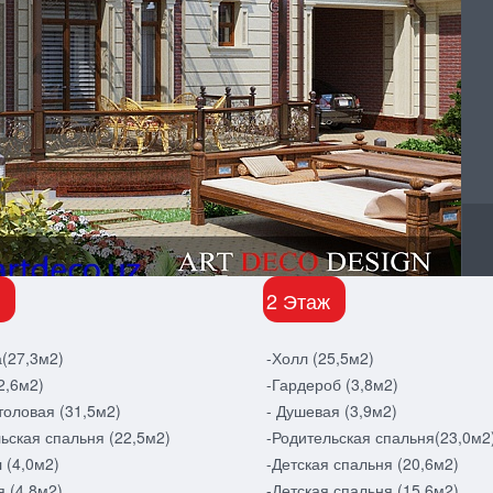
2 Этаж
(27,3м2)
-Холл (25,5м2)
2,6м2)
-Гардероб (3,8м2)
толовая (31,5м2)
- Душевая (3,9м2)
ьская спальня (22,5м2)
-Родительская спальня(23,0м2
 (4,0м2)
-Детская спальня (20,6м2)
 (4,8м2)
-Детская спальня (15,6м2)