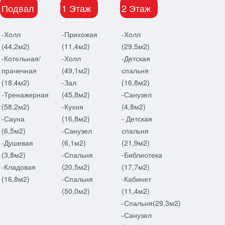
Подвал
1 Этаж
2 Этаж
-Холл
-Прихожая
-Холл
(44,2м2)
(11,4м2)
(29,5м2)
-Котельная/
-Холл
-Детская
прачечная
(49,1м2)
спальня
(18,4м2)
-Зал
(16,8м2)
-Тренажерная
(45,8м2)
-Санузел
(58,2м2)
-Кухня
(4,8м2)
-Сауна
(16,8м2)
- Детская
(6,5м2)
-Санузел
спальня
-Душевая
(6,1м2)
(21,9м2)
(3,8м2)
-Спальня
-Библиотека
-Кладовая
(20,5м2)
(17,7м2)
(16,8м2)
-Спальня
-Кабинет
(50,0м2)
(11,4м2)
-Спальня(29,3м2)
-Санузел