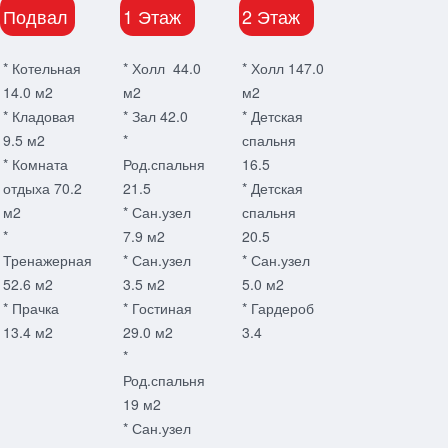
Подвал
1 Этаж
2 Этаж
* Котельная
* Холл 44.0
* Холл 147.0
14.0 м2
м2
м2
* Кладовая
* Зал 42.0
* Детская
9.5 м2
*
спальня
* Комната
Род.спальня
16.5
отдыха 70.2
21.5
* Детская
м2
* Сан.узел
спальня
*
7.9 м2
20.5
Тренажерная
* Сан.узел
* Сан.узел
52.6 м2
3.5 м2
5.0 м2
* Прачка
* Гостиная
* Гардероб
13.4 м2
29.0 м2
3.4
*
Род.спальня
19 м2
* Сан.узел