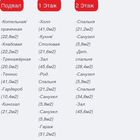
Подвал
1 Этаж
2 Этаж
-Котельная/
-Холл
-Спальня
прачечная
(41,0м2)
(21,2м2)
(22,8м2)
-Кухня/
-Санузел
-Кладовая
Столовая
(5,8м2)
(22,2м2)
(21,6м2)
-Дет.
-Тренажёрная
-Зал
спальня
(20,0м2)
(45,6м2)
(28,4м2)
-Теннис
-Род.
-Санузел
(41,0м2)
Спальня
(5,9м2)
-Гардероб
(21,2м2)
-Спальня
(10,4м2)
-Санузел
(34,8м2)
-Кинозал
(5,9м2)
-Зал
(21,2м2)
-Санузел
(45,6м2)
(5,8м2)
-Гараж
(51,2м2)