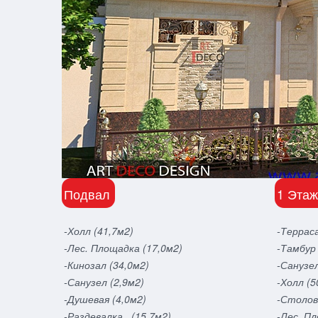
Подвал
1 Этаж
-Холл (41,7м2)
-Терраса
-Лес. Площадка (17,0м2)
-Тамбур 
-Кинозал (34,0м2)
-Санузел
-Санузел (2,9м2)
-Холл (5
-Душевая (4,0м2)
-Столов
-Раздевалка (15,7м2)
-Лес. П