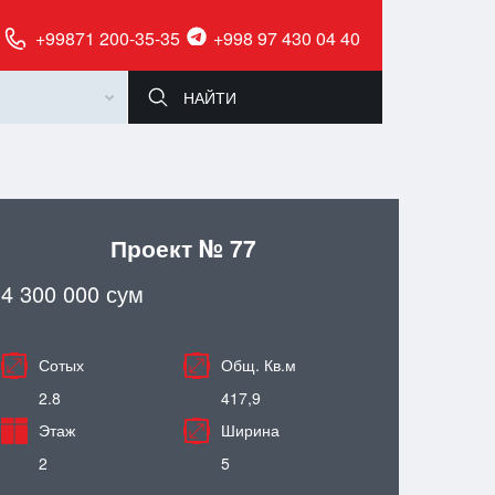
+99871 200-35-35
+998 97 430 04 40
Проект № 77
4 300 000 сум
Сотых
Общ. Кв.м
2.8
417,9
Этаж
Ширина
2
5