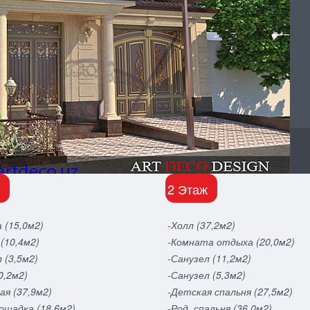
2 Этаж
 (15,0м2)
-Холл (37,2м2)
(10,4м2)
-Комната отдыха (20,0м2)
 (3,5м2)
-Санузел (11,2м2)
0,2м2)
-Санузел (5,3м2)
ая (37,9м2)
-Детская спальня (27,5м2)
лощадка (18,6м2)
-Род. спальня (36,0м2)