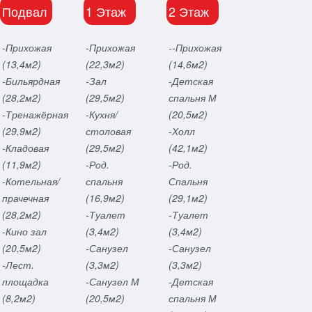
Подвал
1 Этаж
2 Этаж
-Прихожая
-Прихожая
--Прихожая
(13,4м2)
(22,3м2)
(14,6м2)
-Бильярдная
-Зал
-Детская
(28,2м2)
(29,5м2)
спальня М
-Тренажёрная
-Кухня/
(20,5м2)
(29,9м2)
столовая
-Холл
-Кладовая
(29,5м2)
(42,1м2)
(11,9м2)
-Род.
-Род.
-Котельная/
спальня
Спальня
прачечная
(16,9м2)
(29,1м2)
(28,2м2)
-Туалет
-Туалет
-Кино зал
(3,4м2)
(3,4м2)
(20,5м2)
-Санузел
-Санузел
-Лест.
(3,3м2)
(3,3м2)
площадка
-Санузел М
-Детская
(8,2м2)
(20,5м2)
спальня М