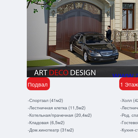
Подвал
1 Этаж
-Спортзал (41м2)
-Холл (4
-Лестничная клетка (11,5м2)
-Лестнич
-Котельная/прачечная (20,4м2)
-Род. сп
-Кладовая (6,5м2)
-Гостево
-Дом.кинотеатр (31м2)
-Кухня-с