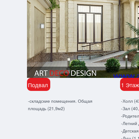
Подвал
1 Этаж
-складские помещения. Общая
-Холл (4
площадь (21,9м2)
-Зал (40
-Родител
-Летний 
-Детская
-Душ (1,