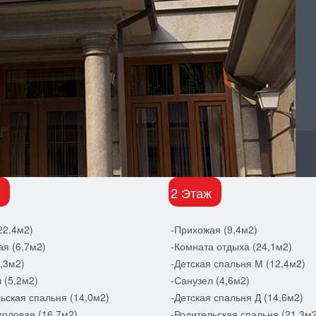
2 Этаж
22,4м2)
-Прихожая (9,4м2)
я (6,7м2)
-Комната отдыха (24,1м2)
5,3м2)
-Детская спальня М (12,4м2)
 (5,2м2)
-Санузел (4,6м2)
ьская спальня (14,0м2)
-Детская спальня Д (14,6м2)
толовая (16,7м2)
-Родительская спальня (21,3м2