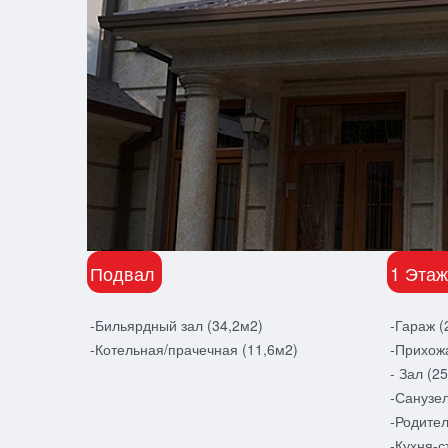
Подвал
1 Этаж
-Бильярдный зал (34,2м2)
-Гараж (
-Котельная/прачечная (11,6м2)
-Прихожа
- Зал (2
-Санузел
-Родител
-Кухня-с