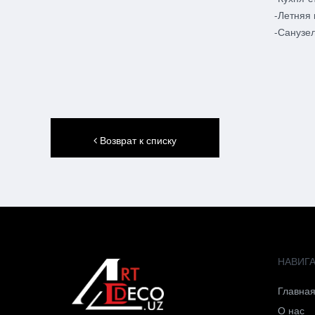
-Летняя 
-Санузел
Возврат к списку
НАВИГ
Главна
О нас