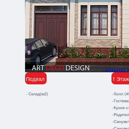
Подвал
1 Этаж
- Склад(м2)
-Холл (4
-Гостева
-Кухня-с
-Родител
-Санузел
-Санузел