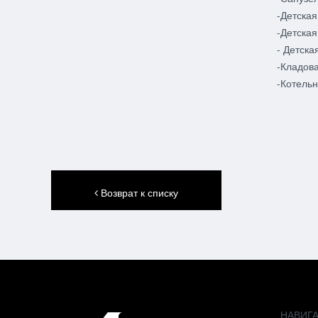
-Детская
-Детская
- Детска
-Кладова
-Котельн
Возврат к списку
НАВИГ